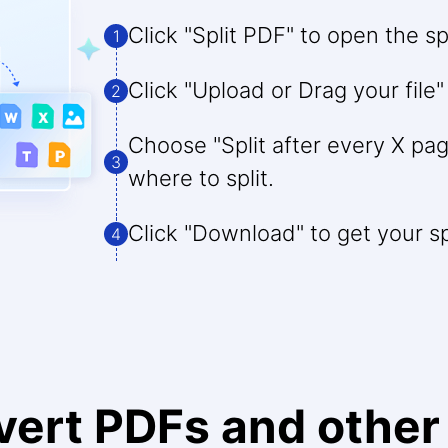
Click "Split PDF" to open the spl
1
Click "Upload or Drag your file"
2
Choose "Split after every X pag
3
where to split.
Click "Download" to get your spl
4
ert PDFs and other 