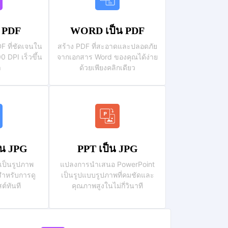
น PDF
WORD เป็น PDF
F ที่ชัดเจนใน
สร้าง PDF ที่สะอาดและปลอดภัย
0 DPI เร็วขึ้น
จากเอกสาร Word ของคุณได้ง่าย
า
ด้วยเพียงคลิกเดียว
น JPG
PPT เป็น JPG
เป็นรูปภาพ
แปลงการนำเสนอ PowerPoint
สำหรับการดู
เป็นรูปแบบรูปภาพที่คมชัดและ
ต์ทันที
คุณภาพสูงในไม่กี่วินาที