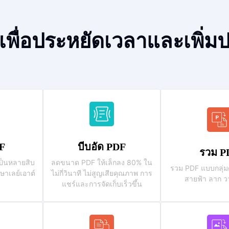
มดเพื่อประหยัดเวลาและเพิ
F
บีบอัด PDF
รวม P
ป็นหลายสิบ
ลดขนาด PDF ให้เล็กลง 80% ใน
รวม PDF แบบกลุ่ม
กษาเลย์เอาต์
ไม่กี่วินาที ไม่สูญเสียคุณภาพ การ
สายฟ้า ลาก วา
แชร์และการจัดเก็บเร็วขึ้น