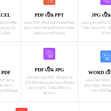
EXCEL
PDF เป็น PPT
JPG เป็
็นสเปรดชีต
แปลง PDF เป็นสไลด์ PowerPoint
แปลงรูปภาพเป็น PD
รูปแบบ เร็ว
อย่างรวดเร็วพร้อมสำหรับการปรับ
1 คลิก รับประกัน 30
ระเบียบ
แต่งและการนำเสนอ
10 เท่
PDF เป็น JPG
น PDF
WORD เป็
แปลงหน้าของ PDF เป็นรูปภาพ
PDF อย่าง
แปลงไฟล์ Word 
JPG ที่คมชัดและความละเอียดสูง
ัย เหมาะ
คุณภาพสูง พร้อม
อย่างรวดเร็ว ไม่ต้องใช้ความ
นหรือข้อมูล
แชร์ หรือโพส
พยายาม