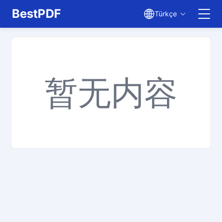
BestPDF
Türkçe
PDF Düzenle
PDF Çevir
暂无内容
PDF Birleştir
PDF Böl
PDF Sıkıştır
PDF'den Dönüştür
PDF'ye Dönüştür
JPG'ye Dönüştür