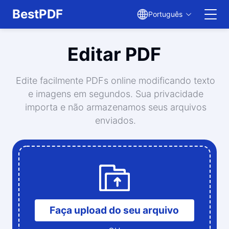
BestPDF
Português
Editar PDF
Editar PDF
Traduzir PDF
Edite facilmente PDFs online modificando texto
e imagens em segundos. Sua privacidade
Mesclar PDF
importa e não armazenamos seus arquivos
enviados.
Dividir PDF
Comprimir PDF
Converter de PDF
Converter para PDF
Faça upload do seu arquivo
Converter para JPG