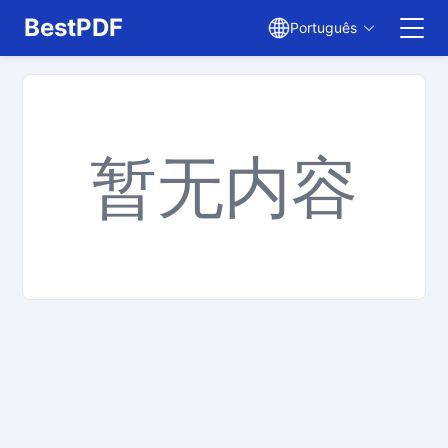
BestPDF
Português
Editar PDF
Traduzir PDF
暂无内容
Mesclar PDF
Dividir PDF
Comprimir PDF
Converter de PDF
Converter para PDF
Converter para JPG